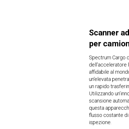
Scanner ad
per camion
Spectrum Cargo 
dell’acceleratore
affidabile al mon
un’elevata penetra
un rapido trasferi
Utilizzando un’inn
scansione automati
questa apparecchi
flusso costante di 
ispezione.