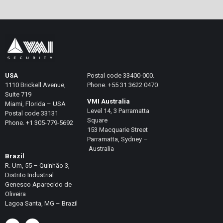
USA
Postal code 33400-000.
1110 Brickell Avenue,
Phone. +55 31 3622 0470
Suite 719
VMI Australia
Miami, Florida – USA
Level 14, 3 Parramatta
Postal code 33131
Square
Phone. +1 305-779-5692
153 Macquarie Street
Parramatta, Sydney –
Australia
Brazil
R. Um, 55 – Quinhão 3,
Distrito Industrial
Genesco Aparecido de
Oliveira
Lagoa Santa, MG – Brazil