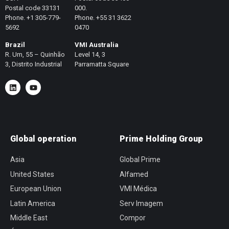
Postal code 33131
000.
Phone. +1 305-779-
Phone. +55 31 3622
5692
0470
Brazil
VMI Australia
R. Um, 55 – Quinhão
Level 14, 3
3, Distrito Industrial
Parramatta Square
Global operation
Prime Holding Group
Asia
Global Prime
United States
Alfamed
European Union
VMI Médica
Latin America
Serv Imagem
Middle East
Compor