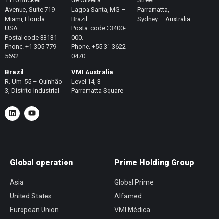
1110 Brickell
de Oliveira
Street
Avenue, Suite 719
Lagoa Santa, MG –
Parramatta,
Miami, Florida –
Brazil
Sydney – Australia
USA
Postal code 33400-
Postal code 33131
000.
Phone. +1 305-779-
Phone. +55 31 3622
5692
0470
Brazil
VMI Australia
R. Um, 55 – Quinhão
Level 14, 3
3, Distrito Industrial
Parramatta Square
Global operation
Prime Holding Group
Asia
Global Prime
United States
Alfamed
European Union
VMI Médica