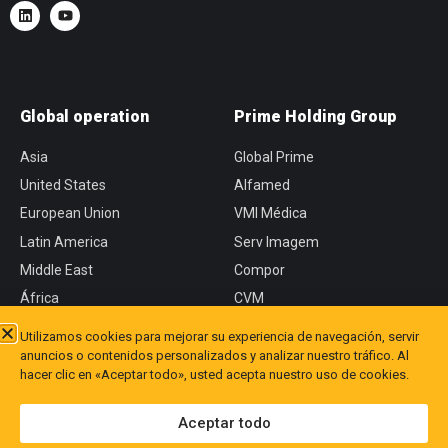
Global operation
Prime Holding Group
Asia
Global Prime
United States
Alfamed
European Union
VMI Médica
Latin America
Serv Imagem
Middle East
Compor
África
CVM
Utilizamos cookies para mejorar su experiencia de navegación, servir
anuncios o contenidos personalizados y analizar nuestro tráfico. Al
hacer clic en «Aceptar todo», usted acepta nuestro uso de cookies.
Aceptar todo