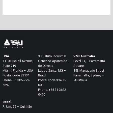
USA
3, Distrito Industrial
VMI Australia
1110 Brickell Avenue,
Genesco Aparecido
Level 14, 3 Parramatta
Suite 719
de Oliveira
Square
Miami, Florida – USA
Lagoa Santa, MG –
153 Macquarie Street
Postal code 33131
Brazil
Parramatta, Sydney –
Phone. +1 305-779-
Postal code 33400-
Australia
5692
000.
Phone. +55 31 3622
0470
Brazil
R. Um, 55 – Quinhão