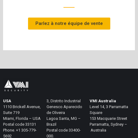
Parlez à notre équipe de vente
USA
3, Distrito Industrial
VMI Australia
1110 Brickell Avenue,
Genesco Aparecido
Level 14, 3 Parramatta
Suite 719
de Oliveira
Square
Miami, Florida – USA
Lagoa Santa, MG –
153 Macquarie Street
Postal code 33131
Brazil
Parramatta, Sydney –
Phone. +1 305-779-
Postal code 33400-
Australia
5692
000.