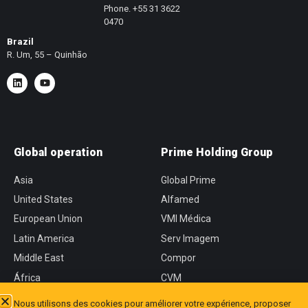
Phone. +55 31 3622
0470
Brazil
R. Um, 55 – Quinhão
Global operation
Prime Holding Group
Asia
Global Prime
United States
Alfamed
European Union
VMI Médica
Latin America
Serv Imagem
Middle East
Compor
África
CVM
Nous utilisons des cookies pour améliorer votre expérience, proposer