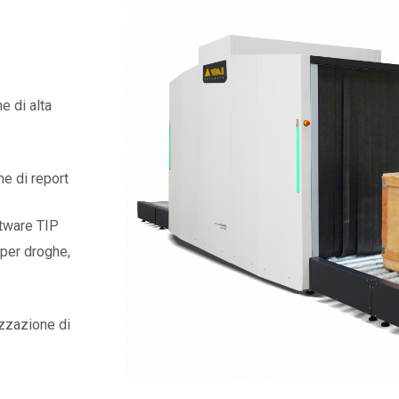
e di alta
e di report
ftware TIP
 per droghe,
izzazione di