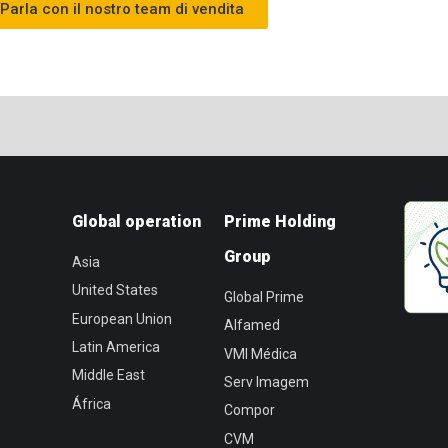
Parla con il nostro team di vendita
Global operation
Prime Holding
Group
Asia
United States
Global Prime
European Union
Alfamed
Latin America
VMI Médica
Middle East
Serv Imagem
África
Compor
CVM