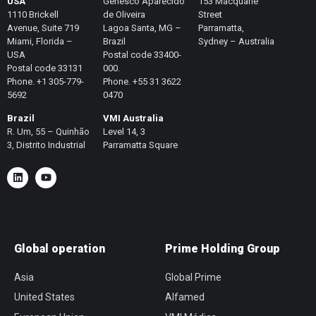
USA
Genesco Aparecido
153 Macquarie
1110 Brickell
de Oliveira
Street
Avenue, Suite 719
Lagoa Santa, MG –
Parramatta,
Miami, Florida –
Brazil
Sydney – Australia
USA
Postal code 33400-
Postal code 33131
000.
Phone. +1 305-779-
Phone. +55 31 3622
5692
0470
Brazil
VMI Australia
R. Um, 55 – Quinhão
Level 14, 3
3, Distrito Industrial
Parramatta Square
Global operation
Prime Holding Group
Asia
Global Prime
United States
Alfamed