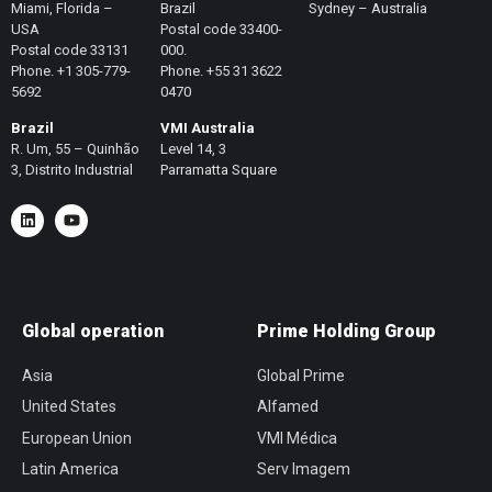
Miami, Florida –
Brazil
Sydney – Australia
USA
Postal code 33400-
Postal code 33131
000.
Phone. +1 305-779-
Phone. +55 31 3622
5692
0470
Brazil
VMI Australia
R. Um, 55 – Quinhão
Level 14, 3
3, Distrito Industrial
Parramatta Square
Global operation
Prime Holding Group
Asia
Global Prime
United States
Alfamed
European Union
VMI Médica
Latin America
Serv Imagem