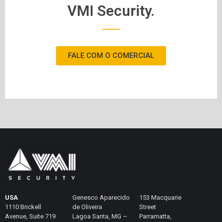
VMI Security.
FALE COM O COMERCIAL
USA
Genesco Aparecido
153 Macquarie
1110 Brickell
de Oliveira
Street
Avenue, Suite 719
Lagoa Santa, MG –
Parramatta,