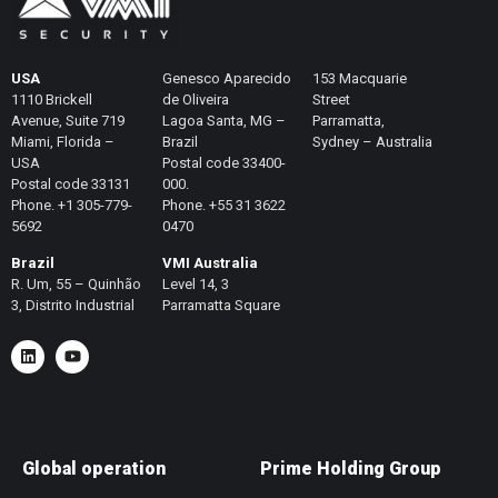
USA
Genesco Aparecido
153 Macquarie
1110 Brickell
de Oliveira
Street
Avenue, Suite 719
Lagoa Santa, MG –
Parramatta,
Miami, Florida –
Brazil
Sydney – Australia
USA
Postal code 33400-
Postal code 33131
000.
Phone. +1 305-779-
Phone. +55 31 3622
5692
0470
Brazil
VMI Australia
R. Um, 55 – Quinhão
Level 14, 3
3, Distrito Industrial
Parramatta Square
Global operation
Prime Holding Group