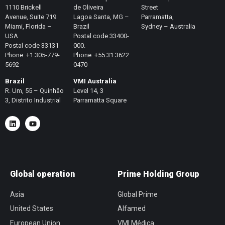
1110 Brickell
de Oliveira
Street
Avenue, Suite 719
Lagoa Santa, MG –
Parramatta,
Miami, Florida –
Brazil
Sydney – Australia
USA
Postal code 33400-
Postal code 33131
000.
Phone. +1 305-779-
Phone. +55 31 3622
5692
0470
Brazil
VMI Australia
R. Um, 55 – Quinhão
Level 14, 3
3, Distrito Industrial
Parramatta Square
Global operation
Prime Holding Group
Asia
Global Prime
United States
Alfamed
European Union
VMI Médica