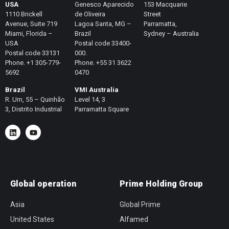
USA
Genesco Aparecido
153 Macquarie
1110 Brickell
de Oliveira
Street
Avenue, Suite 719
Lagoa Santa, MG –
Parramatta,
Miami, Florida –
Brazil
Sydney – Australia
USA
Postal code 33400-
Postal code 33131
000.
Phone. +1 305-779-
Phone. +55 31 3622
5692
0470
Brazil
VMI Australia
R. Um, 55 – Quinhão
Level 14, 3
3, Distrito Industrial
Parramatta Square
Global operation
Prime Holding Group
Asia
Global Prime
United States
Alfamed