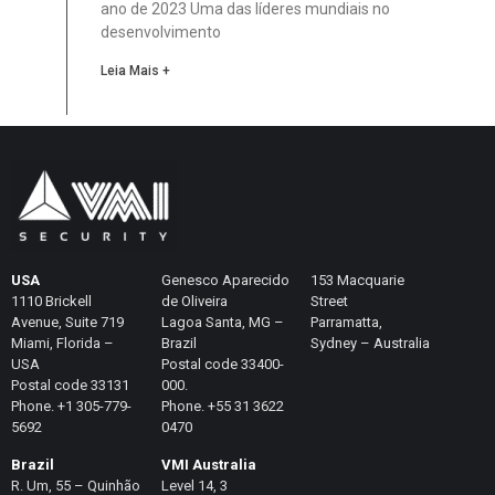
ano de 2023 Uma das líderes mundiais no
desenvolvimento
Leia Mais +
USA
Genesco Aparecido
153 Macquarie
1110 Brickell
de Oliveira
Street
Avenue, Suite 719
Lagoa Santa, MG –
Parramatta,
Miami, Florida –
Brazil
Sydney – Australia
USA
Postal code 33400-
Postal code 33131
000.
Phone. +1 305-779-
Phone. +55 31 3622
5692
0470
Brazil
VMI Australia
R. Um, 55 – Quinhão
Level 14, 3