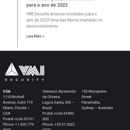
para o ano de 2023
VMI Security anuncia novidades para o
ano de 2023 Uma das líderes mundiais no
desenvolvimento
Leia Mais +
USA
Genesco Aparecido
153 Macquarie
1110 Brickell
de Oliveira
Street
Avenue, Suite 719
Lagoa Santa, MG –
Parramatta,
Miami, Florida –
Brazil
Sydney – Australia
USA
Postal code 33400-
Postal code 33131
000.
Phone. +1 305-779-
Phone. +55 31 3622
5692
0470